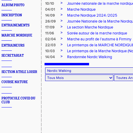
>
10/10
Journée nationale de la marche nordiqu
ALBUM PHOTO
>
04/01
Marche Nordique
>
14/09
Marche Nordique 2024 /2025
INSCRIPTION
>
26/09
Journée Nationale de la Marche Nordiq
ENTRAINEMENTS
>
17/09
La section Marche Nordique
>
11/06
Soirée autour de la marche nordique
MARCHE NORDIQUE
>
02/04
Marche au profit de l'autisme à Firminy
>
22/03
Le printemps de la MARCHE NORDIQUE e
ENTRAINEURS
>
10/03
Le printemps de la Marche Nordique (No
SECRETARIAT
>
14/04
Randonnée Nordic Walking
SECTION ATHLE LOISIR
COURSE NATURE
PROTOCOLE COVID DU
CLUB