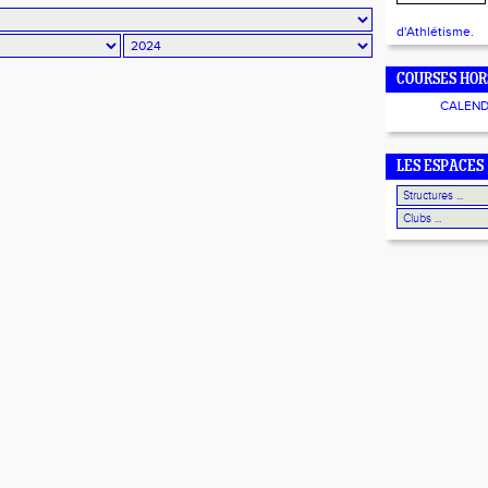
d'Athlétisme.
COURSES HOR
CALEND
LES ESPACES