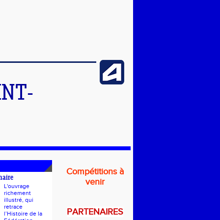
INT-
Compétitions à
naire
venir
L'ouvrage
richement
illustré, qui
retrace
PARTENAIRES
l’Histoire de la