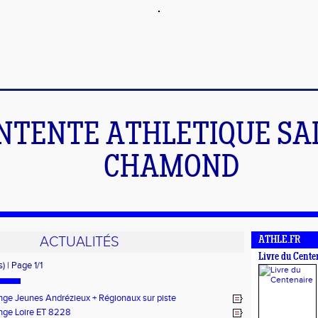
NTENTE ATHLETIQUE SA
CHAMOND
ACTUALITÉS
ATHLE.FR
Livre du Cente
) | Page 1/1
nge Jeunes Andrézieux + Régionaux sur piste
nge Loire ET 8228