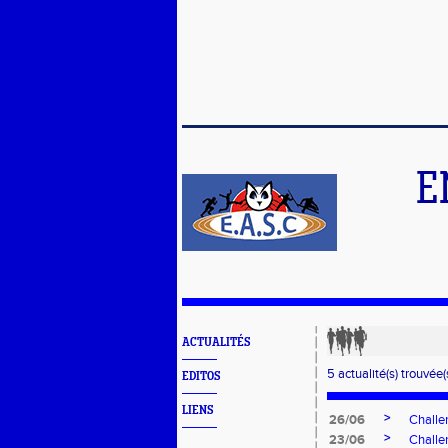
E
ACTUALITÉS
5 actualité(s) trouvée(s
EDITOS
LIENS
>
26/06
Challe
>
23/06
Challe