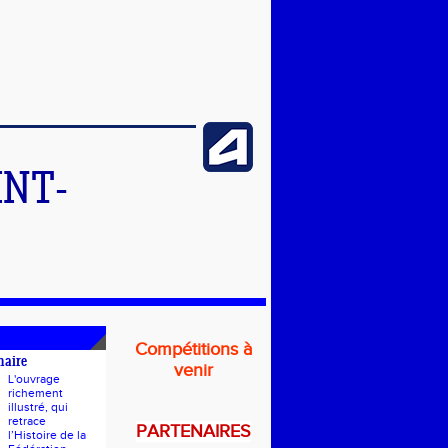
INT-
Compétitions à
naire
venir
L'ouvrage
richement
illustré, qui
retrace
PARTENAIRES
l’Histoire de la