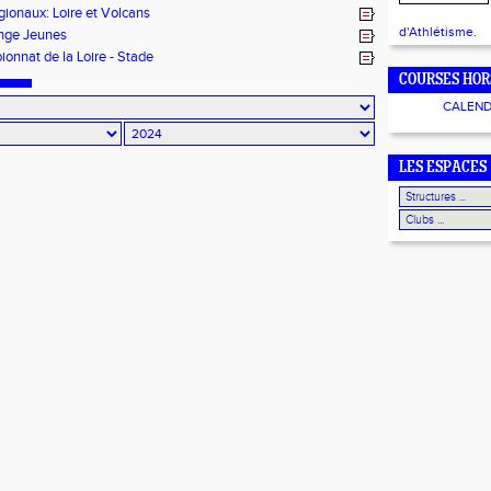
gionaux: Loire et Volcans
d'Athlétisme.
nge Jeunes
onnat de la Loire - Stade
COURSES HOR
CALEND
LES ESPACES