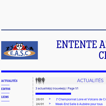
ENTENTE A
C
ACTUALITÉS
ACTUALITÉS
3 actualité(s) trouvée(s) | Page 1/1
EDITOS
LIENS
>
28/01
🚩Championnat Loire et Volcans de C
>
24/01
Week-End Salle à Aubière pour tous