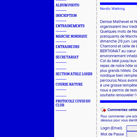
ALBUM PHOTO
Nordic Walking
INSCRIPTION
Denise Mathevet et N
ENTRAINEMENTS
organisaient leur tra
Quelques mots de Norb
pratiquants de Marche
MARCHE NORDIQUE
dimanche 29 juin. Les 
Chamond et celle de L
ENTRAINEURS
BERTIGNAT au cœur du
environnement inhabitu
SECRETARIAT
Col du béal jusqu'aux 
repas de notre hôte on
plus grands hôtels. D
SECTION ATHLE LOISIR
nordique bien rempli
parcourus.Nous avons 
COURSE NATURE
à une grosse tempête 
nous a permis de teste
souhaite renouveler l
PROTOCOLE COVID DU
CLUB
Commentez cette 
Pour commenter une actual
dessous pour vous identi
Login (Email)
:
Mot de Passe
: