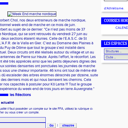
d'Athlétisme.
orbert Chol, nos deux entraineurs de marche nordique,
COURSES HOR
ditionnel week-end de marche en ce mois de
juin.
CALEND
ert au sujet de ce dernier: "Ce n'est pas moins de 37
 Nordique, qui se sont retrouvés du vendredi 27 juin au
deux sections étaient réunies. Celle de l'E.A.S.C. de St
'A.F.R. de la Valla en Gier. C'est au Domaine des Plaines à
LES ESPACES
 Puy de Dôme que tout le groupe s'est installé dans
el. Deux circuits ont été réalisés autour du village et un au
antennes de Pierre sur Haute. Après l'effort, le réconfort. Les
t été très appréciés ainsi que les petits déjeuners dignes des
eux soirées dansantes ont ponctuées les journées de marche
es sous une chaleur importante. 46 kms ont tout de même été
dû escalader des arbres énormes déracinés par dizaine, suite
des derniers mois et qui nous barraient les chemins. Cela
r nos capacités à postuler pour Kô Lanta !!! Tout le groupe
'expérience du week-end de trois jours en terre Auvergnate."
les Réactions
actualité
ité il faut posséder un compte sur le site FFA, utilisez la rubrique ci-
fier ou vous créer un compte.
|