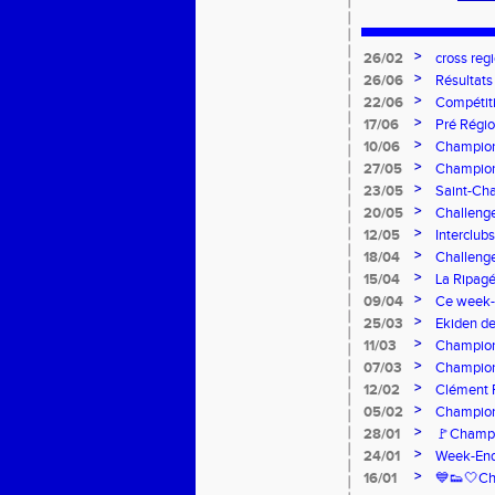
>
26/02
cross reg
>
26/06
Résultats
>
22/06
Compétiti
>
17/06
Pré Régio
>
10/06
Champion
>
27/05
Championn
>
23/05
Saint-Cha
>
20/05
Challenge
>
12/05
Interclubs
>
18/04
Challenge
>
15/04
La Ripagé
>
09/04
Ce week
>
25/03
Ekiden de
>
11/03
Championn
>
07/03
Champion
>
12/02
Clément F
>
05/02
Champion
>
28/01
🚩Champio
>
24/01
Week-End 
>
16/01
💙👟🤍Ch