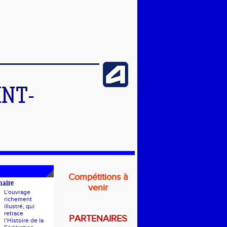
INT-
Compétitions à
naire
venir
L'ouvrage
richement
illustré, qui
retrace
PARTENAIRES
l’Histoire de la