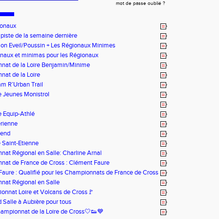
mot de passe oublié ?
ionaux
 piste de la semaine dernière
on Eveil/Poussin + Les Régionaux Minimes
naux et minimas pour les Régionaux
nat de la Loire Benjamin/Minime
at de la Loire
m R’Urban Trail
 Jeunes Monistrol
 Equip-Athlé
rienne
-end
 Saint-Etienne
at Régional en Salle: Charline Arnal
nat de France de Cross : Clément Faure
aure : Qualifié pour les Championnats de France de Cross
nat Régional en Salle
nnat Loire et Volcans de Cross🚩
Salle à Aubière pour tous
ampionnat de la Loire de Cross🤍👟💙