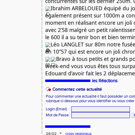
concurrentes sur les dernier 250m.
Ibrahim ARBELOUED équipé du jol
également présent sur 1000m a con
moment en réalisant encore un joli 
avec 2’58 malgré un petit ralentisse
le 600 il a su tenir bon et bien term
Léo LANGLET sur 80m notre fusée
en 10”57 qui est encore un joli chron
Bravo à tous petits et grands p
week-end vous vous êtes tous surpa
Edouard d’avoir fait les 2 déplacem
les Réactions
Commentez cette actualité
Pour commenter une actualité il faut posséder un compt
rubrique ci-dessous pour vous identifier ou vous crée
Login (Email)
:
Mot de Passe
:
>
26/02
cross regionaux