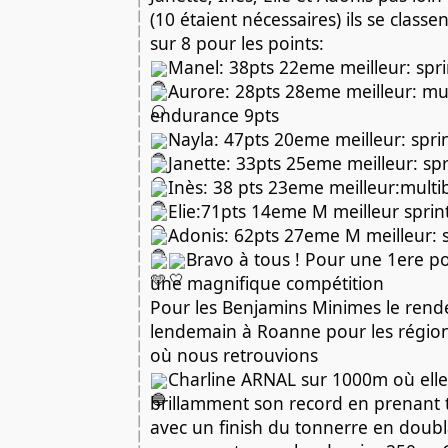
(10 étaient nécessaires) ils se class
sur 8 pour les points:
Manel: 38pts 22eme meilleur: spri
Aurore: 28pts 28eme meilleur: mu
endurance 9pts
Nayla: 47pts 20eme meilleur: spri
Janette: 33pts 25eme meilleur: spr
Inès: 38 pts 23eme meilleur:mult
Elie:71pts 14eme M meilleur sprin
Adonis: 62pts 27eme M meilleur: s
Bravo à tous ! Pour une 1ere po
une magnifique compétition
Pour les Benjamins Minimes le rende
lendemain à Roanne pour les régio
où nous retrouvions
Charline ARNAL sur 1000m où elle
brillamment son record en prenant t
avec un finish du tonnerre en doub