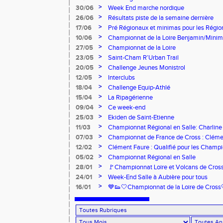
>
30/06
Week End marche nordique
>
26/06
Résultats piste de la semaine dernière
>
17/06
Pré Régionaux et minimas pour les Régi
>
10/06
Championnat de la Loire Benjamin/Mini
>
27/05
Championnat de la Loire
>
23/05
Saint-Cham R’Urban Trail
>
20/05
Challenge Jeunes Monistrol
>
12/05
Interclubs
>
18/04
Challenge Equip-Athlé
>
15/04
La Ripagérienne
>
09/04
Ce week-end
>
25/03
Ekiden de Saint-Etienne
>
11/03
Championnat Régional en Salle: Charline
>
07/03
Championnat de France de Cross : Cléme
>
12/02
Clément Faure : Qualifié pour les Champ
>
05/02
Championnat Régional en Salle
>
28/01
🚩Championnat Loire et Volcans de Cros
>
24/01
Week-End Salle à Aubière pour tous
>
16/01
💙👟🤍Championnat de la Loire de Cross