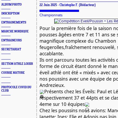
ALBUM PHOTO
22 Juin 2025 -
Christophe F.
(Rédacteur)
INSCRIPTION
Championnats
ENTRAINEMENTS
Pour la première fois de la saison n
MARCHE NORDIQUE
pousses âgées entre 7 et 11 ans se s
magnifique complexe du Chambon
ENTRAINEURS
feugerolles,fraîchement
renouvelé, 
SECRETARIAT
accablante.
Ils ont parcouru toutes les activités
SECTION ATHLE LOISIR
forme de circuit étant donné le ma
éveil athlé ont été « mixés » avec ce
COURSE NATURE
nos poussins avec une équipe de p
Andrezieux.
PROTOCOLE COVID DU
Présents chez les Éveils: Paul et L
CLUB
respectivement 37 et 44pts et se cla
4eme sur 10 équipes
Chez les poussins nous avions: Mane
Janette; Ines; Elie et Adonis pas loi