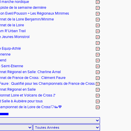
 marche nordique
 piste de la semaine dernière
on Eveil/Poussin + Les Régionaux Minimes
nat de la Loire Benjamin/Minime
at de la Loire
m R’Urban Trail
 Jeunes Monistrol
 Equip-Athlé
rienne
-end
 Saint-Etienne
at Régional en Salle: Charline Arnal
nat de France de Cross : Clément Faure
aure : Qualifié pour les Championnats de France de Cross
nat Régional en Salle
nnat Loire et Volcans de Cross🚩
Salle à Aubière pour tous
ampionnat de la Loire de Cross🤍👟💙