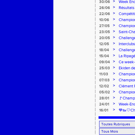
>
30/06
Week End
>
26/06
Résultats
>
22/06
Compétiti
>
10/06
Champion
>
27/05
Championn
>
23/05
Saint-Cha
>
20/05
Challenge
>
12/05
Interclubs
>
18/04
Challenge
>
15/04
La Ripagé
>
09/04
Ce week
>
25/03
Ekiden de
>
11/03
Championn
>
07/03
Champion
>
12/02
Clément F
>
05/02
Champion
>
28/01
🚩Champio
>
24/01
Week-End 
>
16/01
💙👟🤍Ch