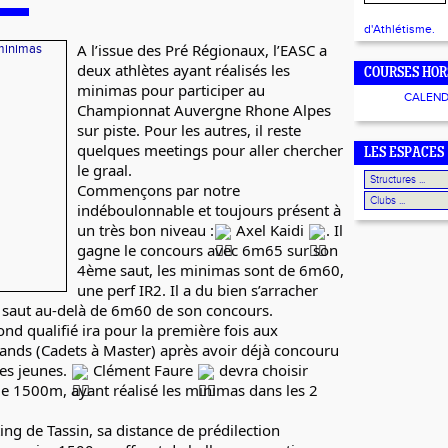
d'Athlétisme.
A l’issue des Pré Régionaux, l’EASC a
deux athlètes ayant réalisés les
COURSES HOR
minimas pour participer au
CALEND
Championnat Auvergne
Rhone Alpes
sur piste. Pour les autres, il reste
quelques meetings pour aller chercher
LES ESPACES
le graal.
Commençons par notre
indéboulonnable et toujours présent à
un très bon niveau :
Axel Kaidi
. Il
gagne le concours avec 6m65 sur son
4ème saut, les minimas sont de 6m60,
une perf IR2. Il a du bien s’arracher
l saut au-delà de 6m60 de son concours.
cond qualifié ira pour la première fois aux
ands (Cadets à Master) après avoir déjà concouru
les jeunes.
Clément Faure
devra choisir
le 1500m, ayant réalisé les minimas dans les 2
ing de Tassin, sa distance de prédilection