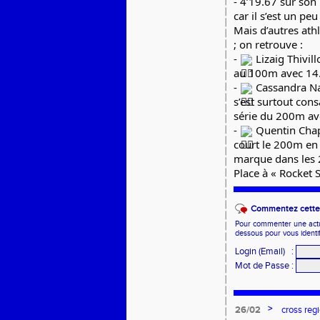
- 4’19.67 sur son
car il s’est un pe
Mais d’autres ath
; on retrouve :
-
Lizaig Thivil
au 100m avec 14.2
-
Cassandra N
s’est surtout cons
série du 200m ave
-
Quentin Cha
court le 200m en 
marque dans les 2
Place à « Rocket S
Commentez cette 
Pour commenter une actual
dessous pour vous identi
Login (Email)
:
Mot de Passe
:
>
26/02
cross reg