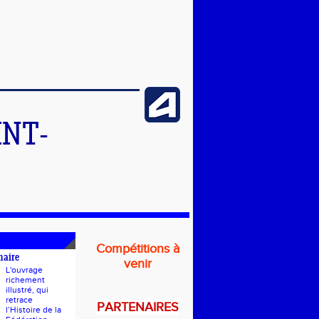
INT-
Compétitions à
naire
venir
L'ouvrage
richement
illustré, qui
retrace
PARTENAIRES
l’Histoire de la