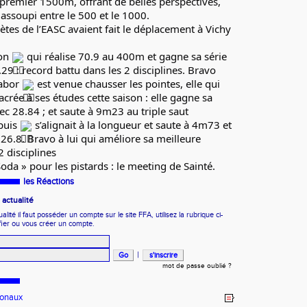
 premier 1500m, offrant de belles perspectives,
u assoupi entre le 500 et le 1000.
lètes de l’EASC avaient fait le déplacement à Vichy
lon
qui réalise 70.9 au 400m et gagne sa série
9 : record battu dans les 2 disciplines. Bravo
abor
est venue chausser les pointes, elle qui
acrée à ses études cette saison : elle gagne sa
c 28.84 ; et saute à 9m23 au triple saut
puis
s’alignait à la longueur et saute à 4m73 et
26.8. Bravo à lui qui améliore sa meilleure
 disciplines
oda » pour les pistards : le meeting de Sainté.
les Réactions
actualité
ité il faut posséder un compte sur le site FFA, utilisez la rubrique ci-
fier ou vous créer un compte.
|
mot de passe oublié ?
ionaux