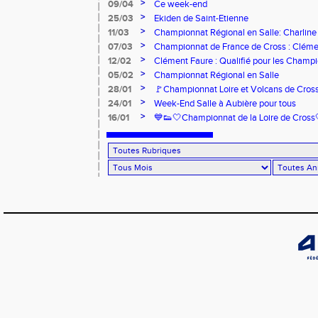
>
09/04
Ce week-end
>
25/03
Ekiden de Saint-Etienne
>
11/03
Championnat Régional en Salle: Charline
>
07/03
Championnat de France de Cross : Cléme
>
12/02
Clément Faure : Qualifié pour les Champ
>
05/02
Championnat Régional en Salle
>
28/01
🚩Championnat Loire et Volcans de Cros
>
24/01
Week-End Salle à Aubière pour tous
>
16/01
💙👟🤍Championnat de la Loire de Cross