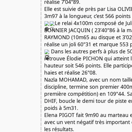
réalise 7’04"89.
Elle est suivie de près par Lisa OLIV
3m97 à la longueur, c’est 566 point
Le relai 4x100m composé de Jul
BONNIER JACQUIN ( 23’40"86 à la mar
RAYMOND (10m65 au disque et 3’02
réalise un joli 60"31 et marque 553 
Dans les autres perfs à plus de 5
retrouve Élodie PICHON qui atteint 
hauteur soit 546 points. Elle partic
haies et réalise 26"08.
Nazla MOHAMAD, avec un nom taillé
discipline, termine son premier 400m
première compétition) en 109"44. S
DHIF, boucle le demi tour de piste e
poids à 5m31.
Elena PIGOT fait 9m90 au marteau 
avec un vent négatif très important
les résultats.