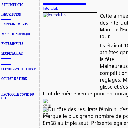
ALBUM PHOTO
Interclub
Cette année
INSCRIPTION
des interclub
ENTRAINEMENTS
Maurice l’Ex
MARCHE NORDIQUE
tour.
Ils étaient 1
ENTRAINEURS
athlètes gar
SECRETARIAT
la fête.
Malheureuse
SECTION ATHLE LOISIR
compétition,
réglages, M
COURSE NATURE
glissé et s’e
tout de même venue pour encourag
PROTOCOLE COVID DU
CLUB
.
Du côté des résultats féminin, c’e
marque le plus grand nombre de poi
8m68 au triple saut. Présente égale