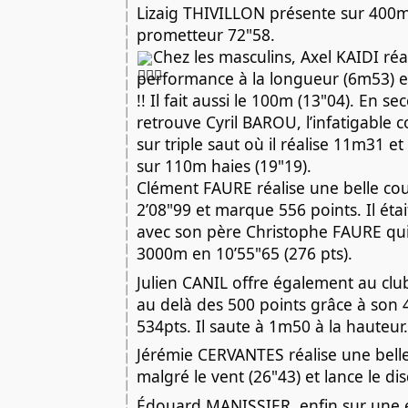
Lizaig THIVILLON présente sur 400
prometteur 72"58.
Chez les masculins, Axel KAIDI réal
performance à la longueur (6m53) 
!! Il fait aussi le 100m (13"04). En s
retrouve Cyril BAROU, l’infatigable c
sur triple saut où il réalise 11m31 e
sur 110m haies (19"19).
Clément FAURE réalise une belle co
2’08"99 et marque 556 points. Il étai
avec son père Christophe FAURE qu
3000m en 10’55"65 (276 pts).
Julien CANIL offre également au cl
au delà des 500 points grâce à son 
534pts. Il saute à 1m50 à la hauteur.
Jérémie CERVANTES réalise une bell
malgré le vent (26"43) et lance le d
Édouard MANISSIER, enfin sur une é