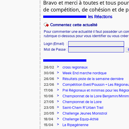
Bravo et merci à toutes et tous pour
de compétition, de cohésion et de 
les Réactions
Commentez cette actualité
Pour commenter une actualité il faut posséder un compt
rubrique ci-dessous pour vous identifier ou vous crée
Login (Email)
:
Mot de Passe
:
>
26/02
cross regionaux
>
30/06
Week End marche nordique
>
26/06
Résultats piste de la semaine dernière
>
22/06
Compétition Eveil/Poussin + Les Régiona
>
17/06
Pré Régionaux et minimas pour les Régi
>
10/06
Championnat de la Loire Benjamin/Mini
>
27/05
Championnat de la Loire
>
23/05
Saint-Cham R’Urban Trail
>
20/05
Challenge Jeunes Monistrol
>
18/04
Challenge Equip-Athlé
>
15/04
La Ripagérienne