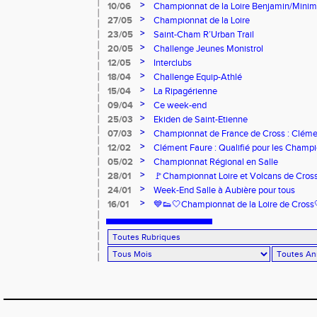
>
10/06
Championnat de la Loire Benjamin/Mini
>
27/05
Championnat de la Loire
>
23/05
Saint-Cham R’Urban Trail
>
20/05
Challenge Jeunes Monistrol
>
12/05
Interclubs
>
18/04
Challenge Equip-Athlé
>
15/04
La Ripagérienne
>
09/04
Ce week-end
>
25/03
Ekiden de Saint-Etienne
>
07/03
Championnat de France de Cross : Cléme
>
12/02
Clément Faure : Qualifié pour les Champ
>
05/02
Championnat Régional en Salle
>
28/01
🚩Championnat Loire et Volcans de Cros
>
24/01
Week-End Salle à Aubière pour tous
>
16/01
💙👟🤍Championnat de la Loire de Cross