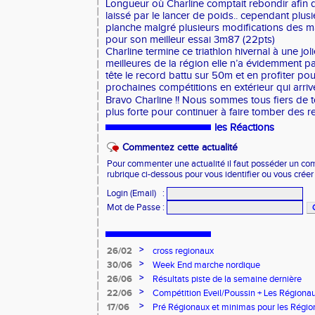
Longueur où Charline comptait rebondir afin d
laissé par le lancer de poids.. cependant plusi
planche malgré plusieurs modifications des m
pour son meilleur essai 3m87 (22pts)
Charline termine ce triathlon hivernal à une jo
meilleures de la région elle n’a évidemment p
tête le record battu sur 50m et en profiter pou
prochaines compétitions en extérieur qui arri
Bravo Charline !! Nous sommes tous fiers de t
plus forte pour continuer à faire tomber des 
les Réactions
Commentez cette actualité
Pour commenter une actualité il faut posséder un compt
rubrique ci-dessous pour vous identifier ou vous crée
Login (Email)
:
Mot de Passe
:
>
26/02
cross regionaux
>
30/06
Week End marche nordique
>
26/06
Résultats piste de la semaine dernière
>
22/06
Compétition Eveil/Poussin + Les Régiona
>
17/06
Pré Régionaux et minimas pour les Régi