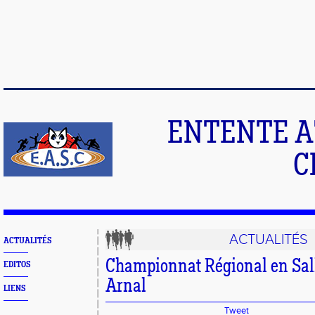
ENTENTE A
C
ACTUALITÉS
ACTUALITÉS
Championnat Régional en Sall
EDITOS
Arnal
LIENS
Tweet