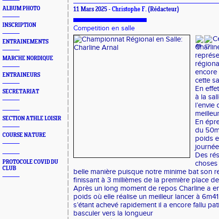
ALBUM PHOTO
11 Mars 2025 -
Christophe F.
(Rédacteur)
INSCRIPTION
Competition en salle
C
ENTRAINEMENTS
Charlin
représe
MARCHE NORDIQUE
régiona
encore 
ENTRAINEURS
cette s
En effe
SECRETARIAT
à la sa
l’envie
meilleur
SECTION ATHLE LOISIR
En épre
du 50m 
COURSE NATURE
poids e
journée
Des rés
PROTOCOLE COVID DU
choses
CLUB
belle manière puisque notre minime bat son r
finissant à 3 millièmes de la première place de
Après un long moment de repos Charline a en
poids où elle réalise un meilleur lancer à 6m4
s’étant achevé rapidement il a encore fallu pat
basculer vers la longueur