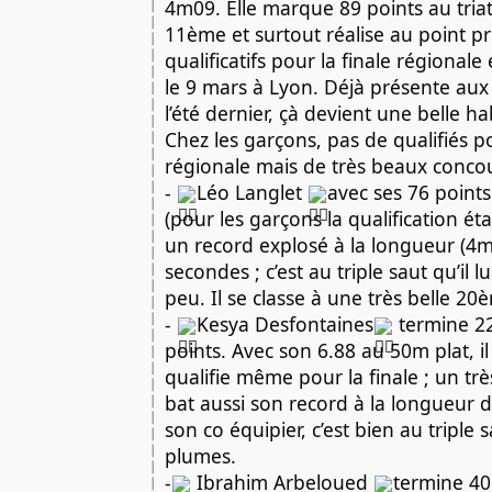
4m09. Elle marque 89 points au tria
11ème et surtout réalise au point p
qualificatifs pour la finale régionale 
le 9 mars à Lyon. Déjà présente aux
l’été dernier, çà devient une belle hab
Chez les garçons, pas de qualifiés po
régionale mais de très beaux conco
-
Léo Langlet
avec ses 76 points
(pour les garçons la qualification éta
un record explosé à la longueur (4
secondes ; c’est au triple saut qu’il 
peu. Il se classe à une très belle 20
-
Kesya Desfontaines
termine 2
points. Avec son 6.88 au 50m plat, il
qualifie même pour la finale ; un tr
bat aussi son record à la longueu
son co équipier, c’est bien au triple 
plumes.
-
Ibrahim Arbeloued
termine 40