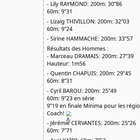
- Lily RAYMOND: 200m: 30”86
60m: 9”31
- Lizaig THIVILLON: 200m: 32”03
60m: 9”24
- Sirine HAMMACHE: 200m: 33”57
Résultats des Hommes :
- Marceau DRAMAIS: 200m: 27”39
Hauteur: 1m56
- Quentin CHAPUIS: 200m: 29”45
60m: 8”31
- Cyril BAROU: 200m: 25”49
60m: 9”23 en série
9”19 en finale Minima pour les régi
Coach!
- Jérémie CERVANTES: 200m: 25”26
60m: 7”71