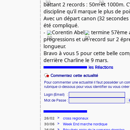
battant 2 records : 50m et 1000m. C’
discipline qu’il marque le plus de po
Avec un départ canon (32 secondes a
été compliqué.
-
Corentin Abel
termine 57ème a
progressions et un record sur 2 épr
longueur.
Bravo à vous 5 pour cette belle comp
derrière Charline le 9 mars.
les Réactions
Commentez cette actualité
Pour commenter une actualité il faut posséder un compt
rubrique ci-dessous pour vous identifier ou vous crée
Login (Email)
:
Mot de Passe
:
>
26/02
cross regionaux
>
30/06
Week End marche nordique
>