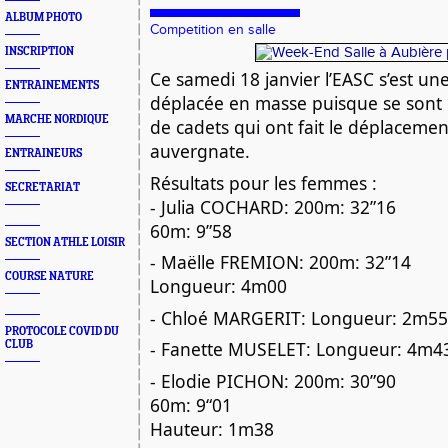
ALBUM PHOTO
Competition en salle
INSCRIPTION
Ce samedi 18 janvier l’EASC s’est une
ENTRAINEMENTS
déplacée en masse puisque se sont 1
MARCHE NORDIQUE
de cadets qui ont fait le déplacemen
auvergnate.
ENTRAINEURS
Résultats pour les femmes :
SECRETARIAT
- Julia COCHARD: 200m: 32”16
60m: 9”58
SECTION ATHLE LOISIR
-
Maëlle FREMION: 200m: 32”14
COURSE NATURE
Longueur: 4m00
- Chloé MARGERIT: Longueur: 2m55
PROTOCOLE COVID DU
- Fanette MUSELET: Longueur: 4m4
CLUB
- Elodie PICHON: 200m: 30”90
60m: 9“01
Hauteur: 1m38