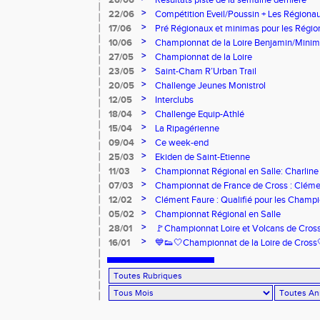
26/06
Résultats piste de la semaine dernière
>
22/06
Compétition Eveil/Poussin + Les Régiona
>
17/06
Pré Régionaux et minimas pour les Régi
>
10/06
Championnat de la Loire Benjamin/Mini
>
27/05
Championnat de la Loire
>
23/05
Saint-Cham R’Urban Trail
>
20/05
Challenge Jeunes Monistrol
>
12/05
Interclubs
>
18/04
Challenge Equip-Athlé
>
15/04
La Ripagérienne
>
09/04
Ce week-end
>
25/03
Ekiden de Saint-Etienne
>
11/03
Championnat Régional en Salle: Charline
>
07/03
Championnat de France de Cross : Cléme
>
12/02
Clément Faure : Qualifié pour les Champ
>
05/02
Championnat Régional en Salle
>
28/01
🚩Championnat Loire et Volcans de Cros
>
16/01
💙👟🤍Championnat de la Loire de Cross