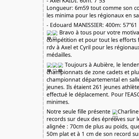
- Axel KAÏDI: 60m: 7”53
Longueur: 6m59 tout comme son coach
les minima pour les régionaux en sal
- Edouard MANISSIER: 400m: 57”61
Bravo à tous pour votre motivat
compétition et pour tout les efforts
rdv à Axel et Cyril pour les régiona
médailles.
Toujours à Aubière, le lende
championnats de zone cadets et plus,
championnat départemental en salle
jeunes. Ils étaient 261 jeunes athlète
effectué le déplacement. Pour l’EASC,
minimes.
Notre seule fille présente
Charlin
records sur deux des épreuves sur le
alignée : 70cm de plus au poids, q
50m plat et à 1 cm de son record su