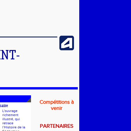
INT-
Compétitions à
naire
venir
L'ouvrage
richement
illustré, qui
retrace
PARTENAIRES
l’Histoire de la