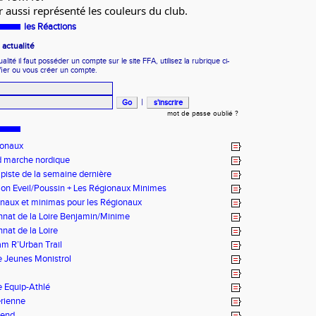
r aussi représenté les couleurs du club.
les Réactions
actualité
ité il faut posséder un compte sur le site FFA, utilisez la rubrique ci-
fier ou vous créer un compte.
|
mot de passe oublié ?
ionaux
 marche nordique
 piste de la semaine dernière
on Eveil/Poussin + Les Régionaux Minimes
naux et minimas pour les Régionaux
nat de la Loire Benjamin/Minime
at de la Loire
m R’Urban Trail
 Jeunes Monistrol
 Equip-Athlé
rienne
-end