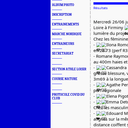
ALBUM PHOTO
Résultats
INSCRIPTION
Mercredi 26/06 ju
ENTRAINEMENTS
Loire à Firminy
lumière du project
MARCHE NORDIQUE
Chez les féminine
-
Ilona Rom
ENTRAINEURS
en 28.73 (perf R3
SECRETARIAT
-
Romane Raymond 
au 400m haies et
-
Cassandra
SECTION ATHLE LOISIR
grosse blessure, 
3m69 à la longue
COURSE NATURE
-
Agathe Pe
perf régionale
PROTOCOLE COVID DU
-
Elena Pigo
CLUB
-
Emma Det
Chez les masculin
-
Edouard Ma
alignés sur la mê
distance coiffent 