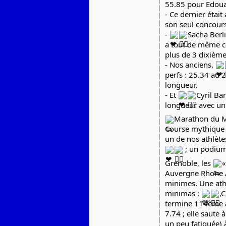
55.85 pour Edoua
- Ce dernier étai
son seul concours
-
Sacha Berl
a tout de même co
plus de 3 dixième
- Nos anciens,
perfs : 25.34 au 
longueur.
- Et
Cyril Ba
longueur avec un
Marathon du M
Course mythique du
un de nos athlèt
; un podium 
Grenoble, les
«
Auvergne Rhone A
minimes. Une athl
minimas :
,
termine 114ème a
7.74 ; elle saute 
un peu fatiguée)