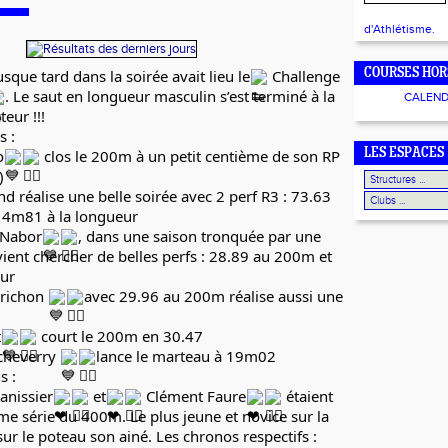
d'Athlétisme.
sque tard dans la soirée avait lieu le
Challenge
COURSES HOR
. Le saut en longueur masculin s’est terminé à la
CALEND
eur !!!
s :
o
clos le 200m à un petit centième de son RP
LES ESPACES
)
réalise une belle soirée avec 2 perf R3 : 73.63
 4m81 à la longueur
 Nabor
, dans une saison tronquée par une
vient chercher de belles perfs : 28.89 au 200m et
ur
rrichon
avec 29.96 au 200m réalise aussi une
t
court le 200m en 30.47
cheverry
lance le marteau à 19m02
s :
nissier
et
Clément Faure
étaient
me série du 400m. Le plus jeune et novice sur la
sur le poteau son ainé. Les chronos respectifs :