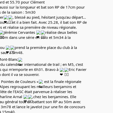
rd et 55.70 pour Clément
t aussi sur la longueur et bat son RP de 17cm pour
 de la saison : 5m30
ier
, blessé au pied, hésitant jusqu’au départ…
uru… et il a bien fait. Avec 25.28, il bat son RP de
s et réalise sa première de niveau régionale.
Jérémie Cervantes
réalise deux belles
200m dans une série en solo et 5m34 à la
rou
prend la première place du club à la
 saut à 5m48.
ont-Blanc
 calendrier international de trail ; en M5, c’est
es qui m’emporte en 6h31. Bravo à
Eric Favier
dont il va se souvenir.
 Pointes de Couleurs »
est la finale régionale
lpes regroupant les meilleurs benjamins et
ète de l’EASC était parvenue à réaliser les
Charline Arnal
,chez les benjamines. Elle
u général tout en battant son RP au 50m avec
à 3m78 et lance le javelot (sur une fin de concours
 à 15m40.