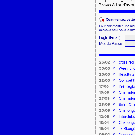
Bravo à toi d’avoi
Commentez cette 
Pour commenter une actual
dessous pour vous identi
Login (Email)
:
Mot de Passe
:
>
26/02
cross reg
>
30/06
Week End
>
26/06
Résultats
>
22/06
Compétiti
>
17/06
Pré Régio
>
10/06
Champion
>
27/05
Championn
>
23/05
Saint-Cha
>
20/05
Challenge
>
12/05
Interclubs
>
18/04
Challenge
>
15/04
La Ripagé
>
09/04
Ce week