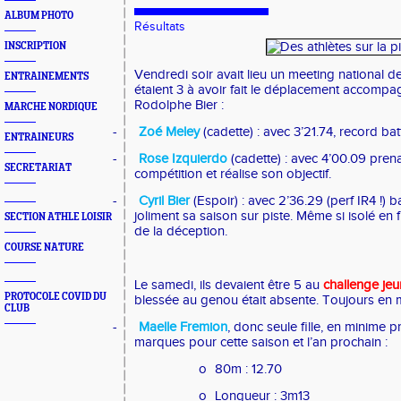
ALBUM PHOTO
Résultats
INSCRIPTION
Vendredi soir avait lieu un meeting national d
ENTRAINEMENTS
étaient 3 à avoir fait le déplacement accompa
Rodolphe Bier :
MARCHE NORDIQUE
-
Zoé Meley
(cadette) : avec 3’21.74, record bat
ENTRAINEURS
-
Rose Izquierdo
(cadette) : avec 4’00.09 prena
SECRETARIAT
compétition et réalise son objectif.
-
Cyril Bier
(Espoir) : avec 2’36.29 (perf IR4 !)
joliment sa saison sur piste. Même si isolé en fi
SECTION ATHLE LOISIR
de la déception.
COURSE NATURE
Le samedi, ils devaient être 5 au
challenge je
PROTOCOLE COVID DU
blessée au genou était absente. Toujours en m
CLUB
-
Maelle Fremion
, donc seule fille, en minime 
marques pour cette saison et l’an prochain :
o
80m : 12.70
o
Longueur : 3m13