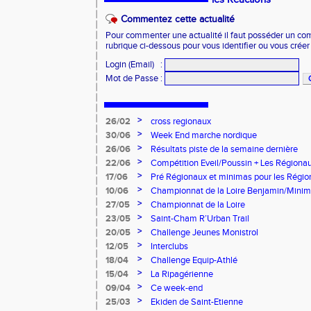
Commentez cette actualité
Pour commenter une actualité il faut posséder un compt
rubrique ci-dessous pour vous identifier ou vous crée
Login (Email)
:
Mot de Passe
:
>
26/02
cross regionaux
>
30/06
Week End marche nordique
>
26/06
Résultats piste de la semaine dernière
>
22/06
Compétition Eveil/Poussin + Les Régiona
>
17/06
Pré Régionaux et minimas pour les Régi
>
10/06
Championnat de la Loire Benjamin/Mini
>
27/05
Championnat de la Loire
>
23/05
Saint-Cham R’Urban Trail
>
20/05
Challenge Jeunes Monistrol
>
12/05
Interclubs
>
18/04
Challenge Equip-Athlé
>
15/04
La Ripagérienne
>
09/04
Ce week-end
>
25/03
Ekiden de Saint-Etienne