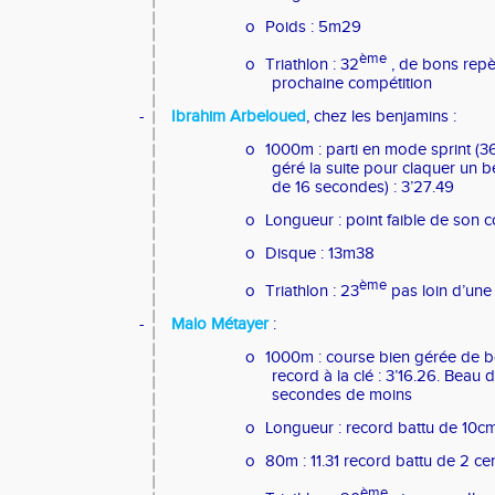
o
Poids : 5m29
ème
o
Triathlon : 32
, de bons repè
prochaine compétition
-
Ibrahim Arbeloued
, chez les benjamins :
o
1000m : parti en mode sprint (36s
géré la suite pour claquer un 
de 16 secondes) : 3’27.49
o
Longueur : point faible de son
o
Disque : 13m38
ème
o
Triathlon : 23
pas loin d’une
-
Malo Métayer
:
o
1000m : course bien gérée de b
record à la clé : 3’16.26. Beau
secondes de moins
o
Longueur : record battu de 10
o
80m : 11.31 record battu de 2 c
ème