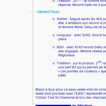
o
Triathlon : 20
et comme Ibrah
régional. Record battu de 3 poi
-
Clément Faure
:
o
1000m : fatigué après les 400 
tête, il améliore son record d’
et termine 4ème. Déçu de ne pa
o
Longueur : avec 5m13, record b
place.
o
80m : avec 10.43 record battu d
des engagés- Minima réalisé p
Régionaux
nd
o
Triathlon : sur le podium, 2
, r
une perf R3 qui lui permet de f
« Les pointes de couleurs » aya
juillet.
Bravo à tous pour ce beau week-end de compé
week-end prochain avec l’EASC représenté en
l’Urban Trail St-Chamond et lors des Interclub
les Réactions