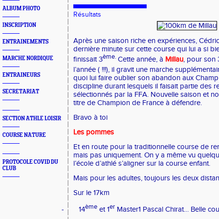
ALBUM PHOTO
Résultats
INSCRIPTION
Après une saison riche en expériences, Cédric 
ENTRAINEMENTS
dernière minute sur cette course qui lui a si bie
ème.
MARCHE NORDIQUE
finissait 3
Cette année, à
Millau
, pour son 
l’année ( !!!), il gravit une marche supplémenta
ENTRAINEURS
quoi lui faire oublier son abandon aux Cham
discipline durant lesquels il faisait partie des 
SECRETARIAT
sélectionnés par la FFA. Nouvelle saison et n
titre de Champion de France à défendre.
Bravo à toi
SECTION ATHLE LOISIR
Les pommes
COURSE NATURE
Et en route pour la traditionnelle course de ren
mais pas uniquement. On y a même vu quelque
PROTOCOLE COVID DU
l’école d’athlé s’aligner sur la course enfant.
CLUB
Mais pour les adultes, toujours les deux dist
Sur le 17km
ème
er
-
14
et 1
Master1 Pascal Chirat… Belle cou