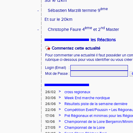
Sur le 12km
ème
-
Sébastien Marzilli termine 9
Et sur le 20km
ème
nd
-
Christophe Faure 4
et 2
Master
les Réactions
Commentez cette actualité
Pour commenter une actualité il faut posséder un compt
rubrique ci-dessous pour vous identifier ou vous crée
Login (Email)
:
Mot de Passe
:
>
26/02
cross regionaux
>
30/06
Week End marche nordique
>
26/06
Résultats piste de la semaine dernière
>
22/06
Compétition Eveil/Poussin + Les Régiona
>
17/06
Pré Régionaux et minimas pour les Régi
>
10/06
Championnat de la Loire Benjamin/Mini
>
27/05
Championnat de la Loire