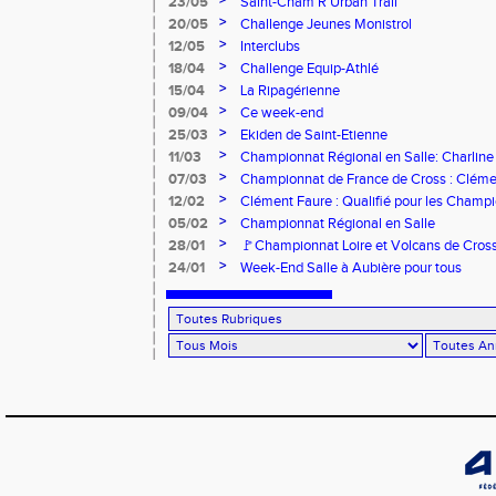
>
23/05
Saint-Cham R’Urban Trail
>
20/05
Challenge Jeunes Monistrol
>
12/05
Interclubs
>
18/04
Challenge Equip-Athlé
>
15/04
La Ripagérienne
>
09/04
Ce week-end
>
25/03
Ekiden de Saint-Etienne
>
11/03
Championnat Régional en Salle: Charline
>
07/03
Championnat de France de Cross : Cléme
>
12/02
Clément Faure : Qualifié pour les Champ
>
05/02
Championnat Régional en Salle
>
28/01
🚩Championnat Loire et Volcans de Cros
>
24/01
Week-End Salle à Aubière pour tous