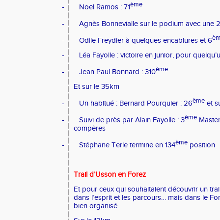
ème
-
Noël Ramos : 71
-
Agnès Bonnevialle sur le podium avec une 
è
-
Odile Freydier à quelques encablures et 6
-
Léa Fayolle : victoire en junior, pour quelqu’
ème
-
Jean Paul Bonnard : 310
Et sur le 35km
ème
-
Un habitué : Bernard Pourquier : 26
et s
ème
-
Suivi de près par Alain Fayolle : 3
Master 
compères
ème
-
Stéphane Terle termine en 134
position
Trail d’Usson en Forez
Et pour ceux qui souhaitaient découvrir un tr
dans l’esprit et les parcours… mais dans le Forez
bien organisé