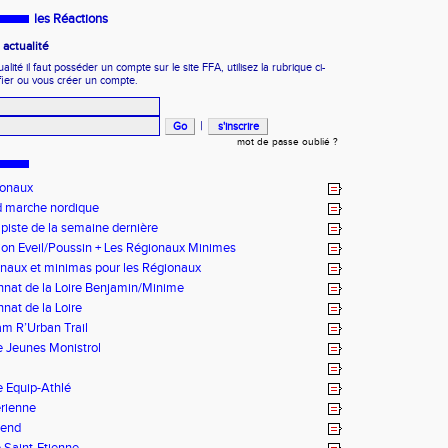
les Réactions
actualité
ité il faut posséder un compte sur le site FFA, utilisez la rubrique ci-
fier ou vous créer un compte.
|
mot de passe oublié ?
ionaux
 marche nordique
 piste de la semaine dernière
on Eveil/Poussin + Les Régionaux Minimes
naux et minimas pour les Régionaux
nat de la Loire Benjamin/Minime
at de la Loire
m R’Urban Trail
 Jeunes Monistrol
 Equip-Athlé
rienne
-end
 Saint-Etienne