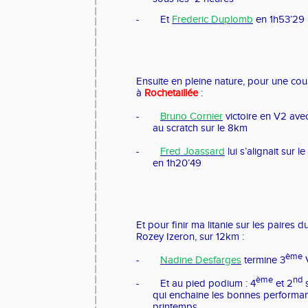
-
Et
Frederic Duplomb
en 1h53’29
Ensuite en pleine nature, pour une cou
à
Rochetaillée
:
-
Bruno Cornier
victoire en V2 avec
au scratch sur le 8km
-
Fred Joassard
lui s’alignait sur l
en 1h20’49
Et pour finir ma litanie sur les paires
Rozey Izeron, sur 12km :
ème
-
Nadine Desfarges
termine 3
ème
nd
-
Et au pied podium : 4
et 2
s
qui enchaine les bonnes performa
printemps.