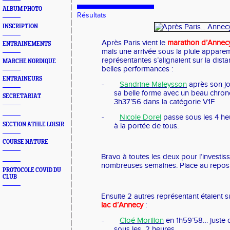
ALBUM PHOTO
Résultats
INSCRIPTION
Après Paris vient le
marathon d’Annec
ENTRAINEMENTS
mais une arrivée sous la pluie appar
représentantes s’alignaient sur la dis
MARCHE NORDIQUE
belles performances :
ENTRAINEURS
-
Sandrine Maleysson
après son jo
sa belle forme avec un beau chro
SECRETARIAT
3h37’56 dans la catégorie V1F
-
Nicole Dorel
passe sous les 4 he
SECTION ATHLE LOISIR
à la portée de tous.
COURSE NATURE
Bravo à toutes les deux pour l’investi
nombreuses semaines. Place au repos
PROTOCOLE COVID DU
CLUB
Ensuite 2 autres représentant étaient s
lac d’Annecy
:
-
Cloé Morillon
en 1h59’58… juste 
sous les
2 heures