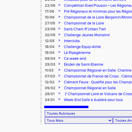
>
22/06
Compétition Eveil/Poussin + Les Régiona
>
17/06
Pré Régionaux et minimas pour les Régi
>
10/06
Championnat de la Loire Benjamin/Mini
>
27/05
Championnat de la Loire
>
23/05
Saint-Cham R’Urban Trail
>
20/05
Challenge Jeunes Monistrol
>
12/05
Interclubs
>
18/04
Challenge Equip-Athlé
>
15/04
La Ripagérienne
>
09/04
Ce week-end
>
25/03
Ekiden de Saint-Etienne
>
11/03
Championnat Régional en Salle: Charline
>
07/03
Championnat de France de Cross : Cléme
>
12/02
Clément Faure : Qualifié pour les Champ
>
05/02
Championnat Régional en Salle
>
28/01
🚩Championnat Loire et Volcans de Cros
>
24/01
Week-End Salle à Aubière pour tous