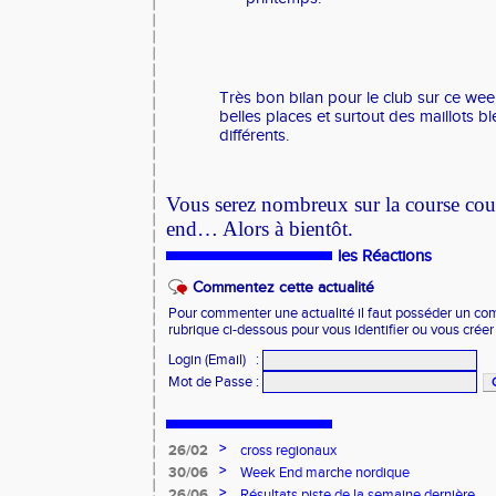
Très bon bilan pour le club sur ce week
belles places et surtout des maillots b
différents.
Vous serez nombreux sur la course co
end… Alors à bientôt.
les Réactions
Commentez cette actualité
Pour commenter une actualité il faut posséder un compt
rubrique ci-dessous pour vous identifier ou vous crée
Login (Email)
:
Mot de Passe
:
>
26/02
cross regionaux
>
30/06
Week End marche nordique
>
26/06
Résultats piste de la semaine dernière