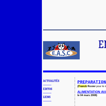
E
ACTUALITÉS
PREPARATION
(
Franck
Rosier
pour le 
EDITOS
ALIMENTATION AV
le 04 mars 2008)
LIENS