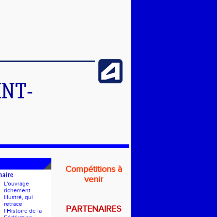
INT-
Compétitions à
naire
venir
L'ouvrage
richement
illustré, qui
retrace
PARTENAIRES
l’Histoire de la