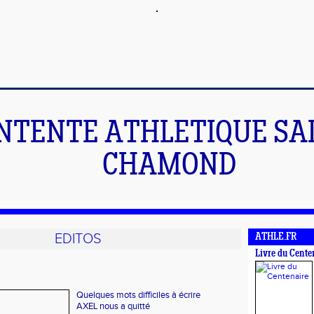
NTENTE ATHLETIQUE SA
CHAMOND
EDITOS
ATHLE.FR
Livre du Cente
Quelques mots difficiles à écrire
AXEL nous a quitté