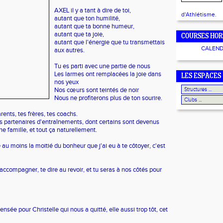
AXEL il y a tant à dire de toi,
d'Athlétisme.
autant que ton humilité,
autant que ta bonne humeur,
autant que ta joie,
COURSES HOR
autant que l'énergie que tu transmettais
CALEND
aux autres.
Tu es parti avec une partie de nous
Les larmes ont remplacées la joie dans
LES ESPACES
nos yeux
Nos cœurs sont teintés de noir
Nous ne profiterons plus de ton sourire.
rents, tes frères, tes coachs.
es partenaires d'entraînements, dont certains sont devenus
ne famille, et tout ça naturellement.
 au moins la moitié du bonheur que j'ai eu à te côtoyer, c'est
accompagner, te dire au revoir, et tu seras à nos côtés pour
ensée pour Christelle qui nous a quitté, elle aussi trop tôt, cet