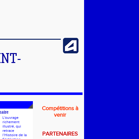
INT-
Compétitions à
naire
venir
L'ouvrage
richement
illustré, qui
retrace
PARTENAIRES
l’Histoire de la